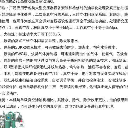
供应国能ZYD高效双级真空滤油机
用途：广泛应用于各类大型变压器设备安装和检修时的油净化处理及真空热油循环干
压器绝缘油净化处理，二次高真空分离系统，三维立体闪蒸发系统。其脱水、脱
油使用，也可作为独立真空源对变压器设备进行真空干燥注油功能，处理后变压
特点：1、高真空度，极限真空小于等于5Mpa，工作真空小于等于35Mpa。
2、大抽速：抽速功率大于等于333L/S。
3、原装的复式三维立体闪蒸发系统，除去液态水。
4、原装的SUK双微克技术，可有效除去溶解水、游离水、饱和水等微水。
5、原装的SWG烷、炔类气体抑制器，可迅速剥离油中的气体，使氢气、乙炔
6、原装的多层不锈钢网状过滤与复合高分子吸附相结合的除杂技术，清除除杂
7、双U型渐密式碳纤维素远红外线加热器，均匀加热，油质不会老化、变质，
8、本机可对输变电设备进行真空注油，真空干燥，也可对带电设备实现在线运
9、双红外线束扫描油自控系统，自动调节平衡，并自动检测泡沫，若泡沫较多，
的联锁保护, 超压自动停机保护并声、光持续闪烁报警，达到真正无人值守的
不会误动作。
优势：本机与单级真空滤油机相比，其除水、除气、除杂效果更快，油的极限耐
既可以滤油，也可以作为独立的真空源，对电力绝缘设备进行真空处理。