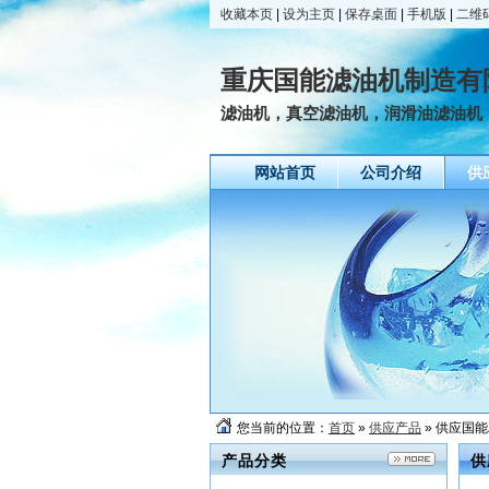
收藏本页
|
设为主页
|
保存桌面
|
手机版
|
二维
重庆国能滤油机制造有
滤油机，真空滤油机，润滑油滤油机
网站首页
公司介绍
供
您当前的位置：
首页
»
供应产品
» 供应国
产品分类
供