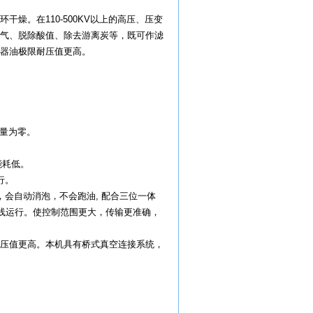
燥。在110-500KV以上的高压、压变
气、脱除酸值、除去游离炭等，既可作滤
器油极限耐压值更高。
含量为零。
。
能耗低。
行。
会自动消泡，不会跑油, 配合三位一体
在线运行。使控制范围更大，传输更准确，
压值更高。本机具有桥式真空连接系统，