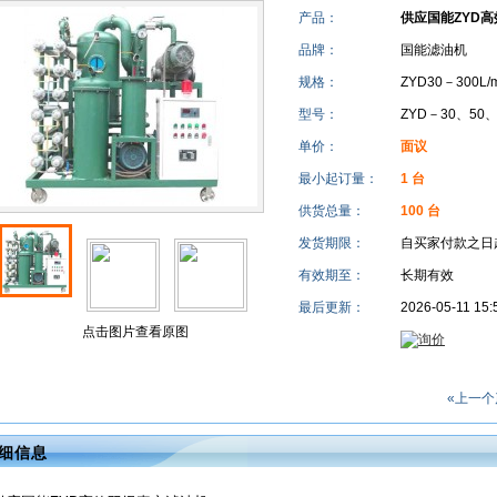
产品：
供应国能ZYD
品牌：
国能滤油机
规格：
ZYD30－300L/m
型号：
ZYD－30、50、
单价：
面议
最小起订量：
1 台
供货总量：
100 台
发货期限：
自买家付款之日
有效期至：
长期有效
最后更新：
2026-05-11 15:
点击图片查看原图
«上一个
细信息