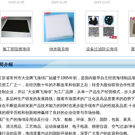
氯丁胶阻燃海绵
纳米吸音棉
设备过滤防尘海绵
聚
2025-11-05
2025-11-05
2025-11-05
司介绍
江苏省常州市大业腾飞海绵厂始建于1995年初，是国内最早自主经营海绵制品
民营工厂之一，在经历数十年的不断改革和创新之后；转变为股份联营合作性质
任制企业，并以 “大业腾飞海绵” 为工厂品牌；从单一产品生产经营模式，步入
化、多品种生产研发的发展路线；随着市场需求的广泛化及高品质要求的趋势下
业在不断提高研发新产品技术能力的同时也逐步提升现有产品的性能及品质;十
展的艰辛历程和创新精神赢得了良好的企业信誉与市场份额。
我厂生产的海绵应用涉及行业：汽车、船舶，环保、医疗、国防，包装、家具、
具、清洁用品、工艺饰品、运动保健器材、电子电器、精密仪器、空气过滤/净
械行业的应用，海绵质量均达到国际环保标准，深受广大客户的欢迎和信赖。