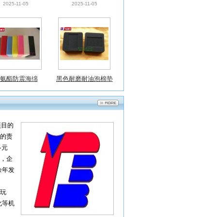
氨酯防震海绵
黑色耐磨耐油泡棉垫
片
2025-11-05
2025-11-05
项目的
的责
多元
，企
余年发
玩
化等机