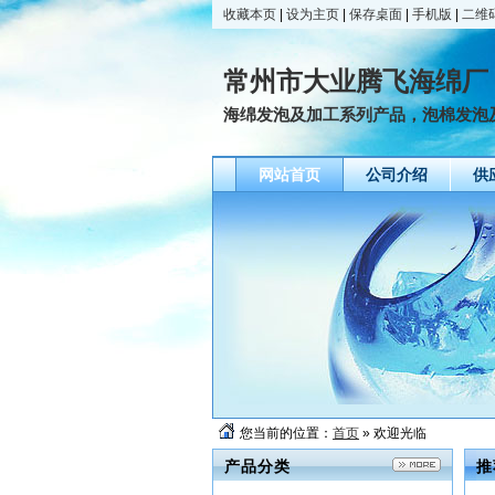
收藏本页
|
设为主页
|
保存桌面
|
手机版
|
二维
常州市大业腾飞海绵厂
海绵发泡及加工系列产品，泡棉发泡
网站首页
公司介绍
供
您当前的位置：
首页
» 欢迎光临
产品分类
推