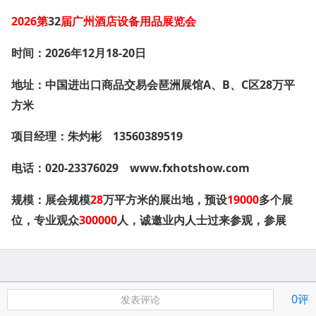
2026
32
第
届广州酒店设备用品展览会
2026
年
12
月
18-20
日
时间：
A
、
B
、
C
区
28
万平
地址：中国进出口商品交易会琶洲展馆
方米
13560389519
项目经理：朱灼彬
020-23376029
www.fxhotshow.com
电话：
28
万平方米
19000
多个展
规模：展会规模
的展出地，预设
位
300000
人
，专业观众
，诚邀业内人士过来参观，参展
0评
发表评论