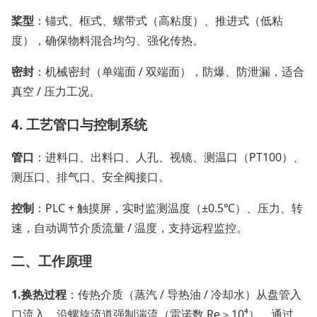
桨型
：锚式、框式、螺带式（高粘度）、推进式（低粘
度），确保物料混合均匀、强化传热。
密封
：机械密封（单端面 / 双端面），防爆、防泄漏，适合
真空 / 压力工况。
4. 工艺管口与控制系统
管口
：进料口、出料口、人孔、视镜、测温口（PT100）、
测压口、排气口、安全阀接口。
控制
：PLC + 触摸屏，实时监测温度（±0.5℃）、压力、转
速，自动调节介质流量 / 温度，支持远程监控。
二、工作原理
1.
换热过程
：传热介质（蒸汽 / 导热油 / 冷却水）从盘管入
口流入，沿螺旋流道强制湍流（雷诺数 Re＞10⁴），通过