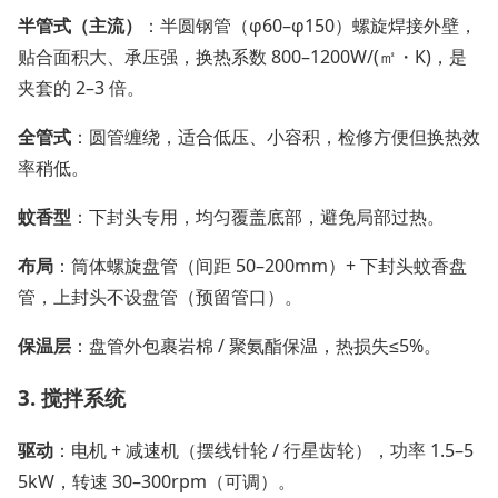
半管式（主流）
：半圆钢管（φ60–φ150）螺旋焊接外壁，
贴合面积大、承压强，换热系数 800–1200W/(㎡・K)，是
夹套的 2–3 倍。
全管式
：圆管缠绕，适合低压、小容积，检修方便但换热效
率稍低。
蚊香型
：下封头专用，均匀覆盖底部，避免局部过热。
布局
：筒体螺旋盘管（间距 50–200mm）+ 下封头蚊香盘
管，上封头不设盘管（预留管口）。
保温层
：盘管外包裹岩棉 / 聚氨酯保温，热损失≤5%。
3. 搅拌系统
驱动
：电机 + 减速机（摆线针轮 / 行星齿轮），功率 1.5–5
5kW，转速 30–300rpm（可调）。