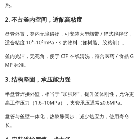
热。
2. 不占釜内空间，适配高粘度
盘管外置，釜内无障碍物，可安装大型螺带 / 锚式搅拌桨，
适合粘度 10⁴–10⁶mPa・s 的物料（如树脂、胶粘剂）。
釜内光洁，无死角，便于 CIP 在线清洗，符合医药 / 食品 G
MP 标准。
3. 结构坚固，承压能力强
半盘管焊接外壁，相当于 “加强环”，提升釜体刚性，允许更
高工作压力（1.6–10MPa），夹套承压通常≤0.6MPa。
盘管与釜壁一体化，热膨胀同步，减少热应力，使用寿命
长。