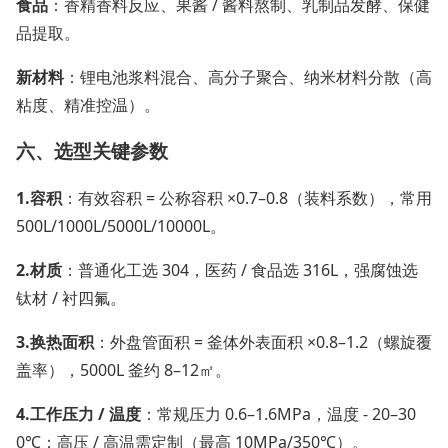
食品
：香精香料反应、果酱 / 酱料熬制、乳制品发酵、保健
品提取。
新材料
：锂电池浆料混合、高分子聚合、纳米材料分散（高
粘度、精准控温）。
六、选型关键参数
1.
容积
：有效容积 = 公称容积 ×0.7–0.8（装料系数），常用
500L/1000L/5000L/10000L。
2.
材质
：普通化工选 304，医药 / 食品选 316L，强腐蚀选
钛材 / 衬四氟。
3.
换热面积
：外盘管面积 = 釜体外表面积 ×0.8–1.2（螺旋覆
盖率），5000L 釜约 8–12㎡。
4.
工作压力 / 温度
：常规压力 0.6–1.6MPa，温度 - 20–30
0℃；高压 / 高温需定制（最高 10MPa/350℃）。