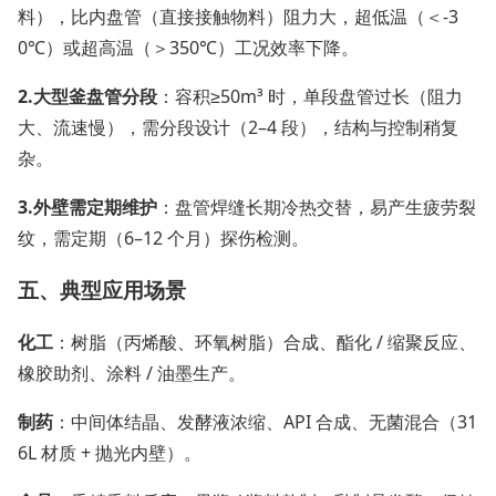
料），比内盘管（直接接触物料）阻力大，超低温（＜-3
0℃）或超高温（＞350℃）工况效率下降。
2.
大型釜盘管分段
：容积≥50m³ 时，单段盘管过长（阻力
大、流速慢），需分段设计（2–4 段），结构与控制稍复
杂。
3.
外壁需定期维护
：盘管焊缝长期冷热交替，易产生疲劳裂
纹，需定期（6–12 个月）探伤检测。
五、典型应用场景
化工
：树脂（丙烯酸、环氧树脂）合成、酯化 / 缩聚反应、
橡胶助剂、涂料 / 油墨生产。
制药
：中间体结晶、发酵液浓缩、API 合成、无菌混合（31
6L 材质 + 抛光内壁）。