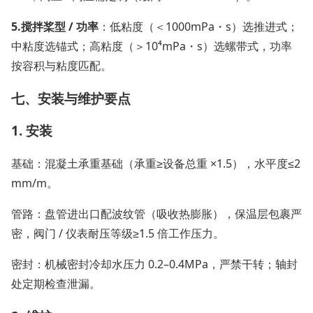
5.
搅拌桨型 / 功率
：低粘度（＜1000mPa・s）选推进式；
中粘度选锚式；高粘度（＞10⁴mPa・s）选螺带式，功率
按容积与粘度匹配。
七、安装与维护要点
1. 安装
基础：混凝土承重基础（承重≥设备总重 ×1.5），水平度≤2
mm/m。
管路：盘管进出口配波纹管（吸收热膨胀），保温层包裹严
密，阀门 / 仪表耐压等级≥1.5 倍工作压力。
密封：机械密封冷却水压力 0.2–0.4MPa，严禁干转；轴封
处定期检查泄漏。