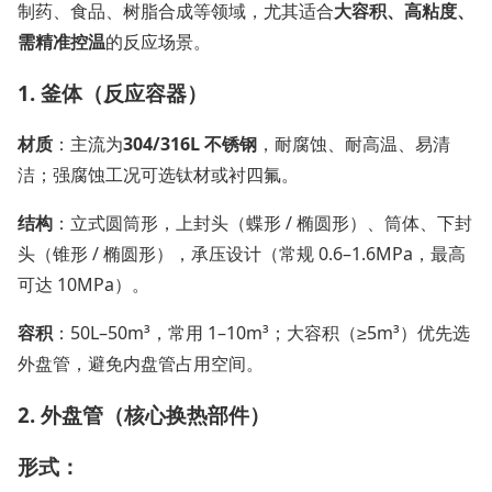
制药、食品、树脂合成等领域，尤其适合
大容积、高粘度、
需精准控温
的反应场景。
1. 釜体（反应容器）
材质
：主流为
304/316L 不锈钢
，耐腐蚀、耐高温、易清
洁；强腐蚀工况可选钛材或衬四氟。
结构
：立式圆筒形，上封头（蝶形 / 椭圆形）、筒体、下封
头（锥形 / 椭圆形），承压设计（常规 0.6–1.6MPa，最高
可达 10MPa）。
容积
：50L–50m³，常用 1–10m³；大容积（≥5m³）优先选
外盘管，避免内盘管占用空间。
2. 外盘管（核心换热部件）
形式：