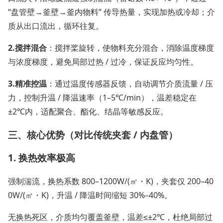
“盘管壁→釜壁→釜内物料” 传导热量，实现加热或冷却；介
质从出口流出，循环往复。
2.
搅拌混合
：搅拌桨旋转，使物料充分混合，消除温度梯度
与浓度梯度，避免局部过热 / 过冷，保证反应均匀性。
3.
精准控温
：通过温度传感器反馈，自动调节介质流量 / 压
力，控制升温 / 降温速率（1–5℃/min），温差稳定在
±2℃内，适配聚合、酯化、结晶等敏感反应。
三、核心优势（对比传统夹套 / 内盘管）
1. 换热效率极高
强制湍流，换热系数 800–1200W/(㎡・K)，夹套仅 200–40
0W/(㎡・K)，升温 / 降温时间缩短 30%–40%。
无换热死区，介质均匀覆盖釜壁，温差≤±2℃，杜绝局部过