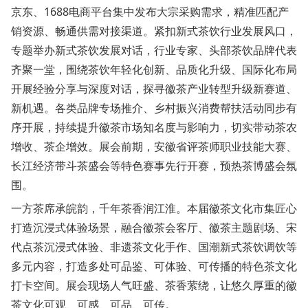
京东、1688电商平台集中发布大宗采购需求，精准匹配产
销资源、畅通供需对接渠道。紧扣新式茶饮行业发展风口，
专题举办新式茶饮发展对话，行业专家、头部茶饮品牌代表
齐聚一堂，围绕茶饮年轻化创新、品质化升级、国际化布局
开展经验分享与深度对话，探寻徽茶产业转型升级新赛道、
新机遇。各类品牌专场推介、乡村振兴消费帮扶活动同步有
序开展，持续提升徽茶市场知名度与影响力，切实带动茶农
增收、茶企增效。展会前期，安徽省评茶师职业技能大赛、
长江经济带斗茶盛会等特色赛事先行开赛，预热茶博盛会氛
围。
一方茶席承皖韵，千年茶香润江淮。本届徽茶文化市集匠心
打造沉浸式体验场景，融合徽茶会客厅、徽茶主题剧场、宋
代点茶沉浸式体验、非遗茶文化手作、国潮新式茶饮调饮等
多元内容，打造多处可品鉴、可体验、可传播的特色茶文化
打卡空间。展会现场人气旺盛、茶香萦绕，让悠久厚重的徽
茶文化可观、可感、可品、可传。