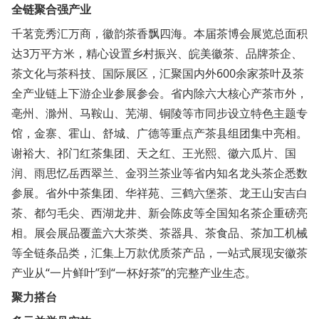
全链聚合强产业
千茗竞秀汇万商，徽韵茶香飘四海。本届茶博会展览总面积
达3万平方米，精心设置乡村振兴、皖美徽茶、品牌茶企、
茶文化与茶科技、国际展区，汇聚国内外600余家茶叶及茶
全产业链上下游企业参展参会。省内除六大核心产茶市外，
亳州、滁州、马鞍山、芜湖、铜陵等市同步设立特色主题专
馆，金寨、霍山、舒城、广德等重点产茶县组团集中亮相。
谢裕大、祁门红茶集团、天之红、王光熙、徽六瓜片、国
润、雨思忆岳西翠兰、金羽兰茶业等省内知名龙头茶企悉数
参展。省外中茶集团、华祥苑、三鹤六堡茶、龙王山安吉白
茶、都匀毛尖、西湖龙井、新会陈皮等全国知名茶企重磅亮
相。展会展品覆盖六大茶类、茶器具、茶食品、茶加工机械
等全链条品类，汇集上万款优质茶产品，一站式展现安徽茶
产业从“一片鲜叶”到“一杯好茶”的完整产业生态。
聚力搭台