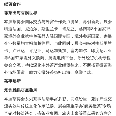
经贸合作
徽茶出海香飘世界
本届茶博会国际交流与外贸合作亮点纷呈、再创新高。展会
特邀法国、尼泊尔、斯里兰卡、肯尼亚、越南等8个国家15
家境外企业携特色茶品入驻国际专区，境外参展国家、参展
企业数量均大幅超越往届。与此同时，展会积极对接斯里兰
卡、卢旺达、肯尼亚、马达加斯加、塞内加尔、印度尼西亚
等6国32家境外采购商、跨境电商平台、涉外经贸机构专程
参会交流，持续深化中外茶产业经贸往来，不断拓宽徽茶海
外市场渠道，助力安徽好茶扬帆出海、享誉全球。
茶事焕新
潮饮雅集尽显徽风
本届茶博会系列茶事活动丰富多彩、亮点纷呈，兼顾产业交
流实效与传统文化传承弘扬。展会隆重举办“皖美徽茶”专场
产销对接洽谈会，省茶业集团、农夫山泉等重点采购方联合