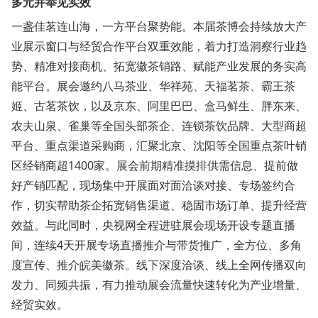
多元并举见实效
一盏佳茗连山海，一方平台聚势能。本届茶博会持续放大产
业展示窗口与经贸合作平台双重效能，着力打造洞察行业趋
势、精准对接商机、拓宽徽茶销路、赋能产业发展的务实高
能平台。展会邀约八马茶业、华祥苑、天福茗茶、霸王茶
姬、古茗茶饮，以及京东、阿里巴巴、盒马鲜生、胖东来、
农夫山泉、雀巢等全国头部茶企、连锁茶饮品牌、大型商超
平台、重点渠道采购商，汇聚北京、沈阳等全国重点茶叶销
区经销商超1400家。展会前期精准摸排供需信息、提前做
好产销匹配，现场集中开展面对面洽谈对接、专场签约合
作，切实帮助茶企拓宽销售渠道、稳固市场订单、提升经营
效益。与此同时，央视网全程进驻展会现场开设专题直播
间，连续4天开展专场直播推介与带货推广，全方位、多角
度宣传、推介皖美徽茶。线下深度洽谈、线上全网传播双向
发力、同频共振，有力推动展会流量快速转化为产业增量、
经贸实效。