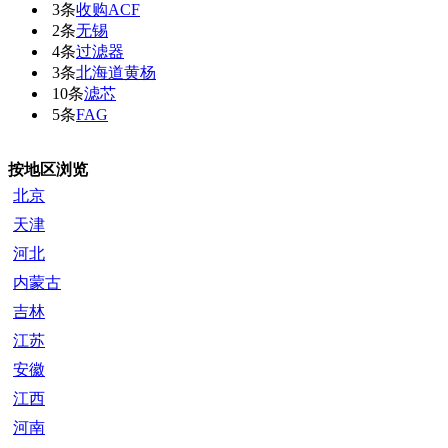
3条
收购ACF
2条
无锡
4条
过滤器
3条
北海道黄杨
10条
滤芯
5条
FAG
按地区浏览
北京
天津
河北
内蒙古
吉林
江苏
安徽
江西
河南