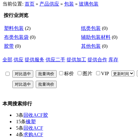
当前位置:
首页
»
产品供应
»
包装
»
玻璃包装
按行业浏览
塑料包装
(2)
纸类包装
(0)
布类包装袋
(0)
辅助包装材料
(0)
胶带
(0)
其他包装
(0)
全部
供应
提供服务
供应二手
提供加工
提供合作
库存
标价
图片
VIP
本周搜索排行
3条
回收ACF胶
15条
橡塑
5条
回收ACF
4条
求购ACF