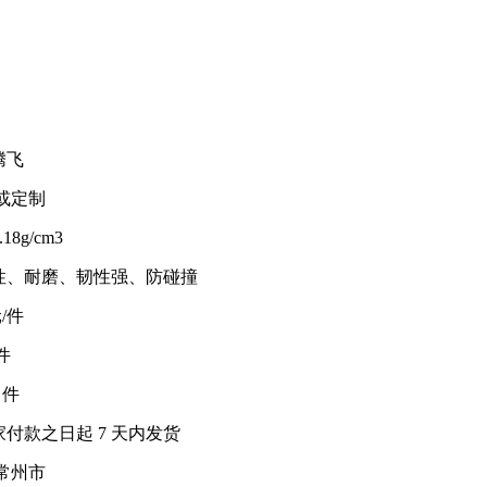
腾飞
m或定制
0.18g/cm3
性、耐磨、韧性强、防碰撞
元/件
 件
0 件
家付款之日起
7
天内发货
常州市