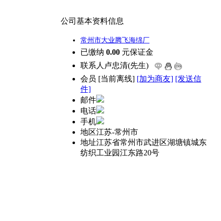
公司基本资料信息
常州市大业腾飞海绵厂
已缴纳
0.00
元保证金
联系人
卢忠清(先生)
会员
[
当前离线
]
[加为商友]
[发送信
件]
邮件
电话
手机
地区
江苏-常州市
地址
江苏省常州市武进区湖塘镇城东
纺织工业园江东路20号