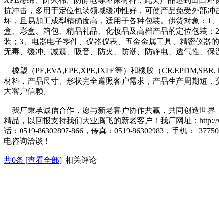
XPE海绵、防火棉、防静电等环保材料，此类产品达到出口环
抗冲击，多用于定位包装领域缓冲性好，可使产品免受外部冲
坏，且易加工成型精确度高，适用于各种包装。供货对象：1
盒、彩盒、箱包、精品礼品、化妆品及高档产品的定位包装；
装；3、电器电子零件、仪器仪表、五金金属工具、精密仪器
无毒、缓冲、减震、吸音、防火、防潮、防静电、透气性、保
橡塑（PE,EVA,EPE,XPE,IXPE等）和橡胶（CR,EPDM,S
材料，产品尺寸、形状完全遵照客户需求，产品生产周期短，
大客户信赖。
我厂秉承诚信合作，愿与新老客户协作共赢，共同创造世界
精品，以回报支持我们大业腾飞的新老客户！我厂网址：http://www.ch
话：0519-86302897-866，传真：0519-86302983，手机：13
电咨询洽谈！
共
0
条 [查看全部]
相关评论