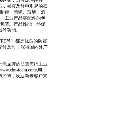
保标准，防震缓冲性好，
击，减震及静电引起的损
、制罐、陶瓷、玻璃、酒
2、工业产品零配件的包
的包装。产品性能：环保
温等功能。
BR,TPE等）都是优良的防震
交付及时，深得国内外广
一流品牌的防震海绵工业
n-foam.com/,电
775081908，欢迎新老客户来