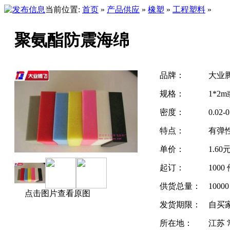
当前位置:
首页
»
产品供应
»
橡塑
»
工程塑料
»
聚氨酯防震海绵
品牌：
大业
规格：
1*2
密度：
0.02-
特点：
有弹
单价：
1.60
起订：
1000
供货总量：
1000
点击图片查看原图
发货期限：
自买
所在地：
江苏 