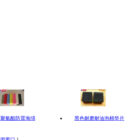
聚氨酯防震海绵
黑色耐磨耐油泡棉垫片
关闭窗口
]