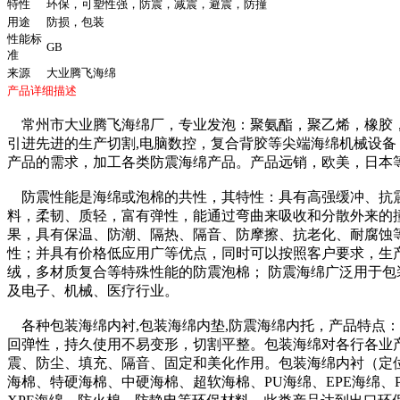
特性
环保，可塑性强，防震，减震，避震，防撞
用途
防损，包装
性能标
GB
准
来源
大业腾飞海绵
产品详细描述
常州市大业腾飞海绵厂，专业发泡：聚氨酯，聚乙烯，橡胶
引进先进的生产切割,电脑数控，复合背胶等尖端海绵机械设备
产品的需求，加工各类防震海绵产品。产品远销，欧美，日本
防震性能是海绵或泡棉的共性，其特性：具有高强缓冲、抗
料，柔韧、质轻，富有弹性，能通过弯曲来吸收和分散外来的
果，具有保温、防潮、隔热、隔音、防摩擦、抗老化、耐腐蚀
性；并具有价格低应用广等优点，同时可以按照客户要求，生
绒，多材质复合等特殊性能的防震泡棉； 防震海绵广泛用于包
及电子、机械、医疗行业。
各种包装海绵内衬,包装海绵内垫,防震海绵内托，产品特点
回弹性，持久使用不易变形，切割平整。包装海绵对各行各业
震、防尘、填充、隔音、固定和美化作用。包装海绵内衬（定
海棉、特硬海棉、中硬海棉、超软海棉、PU海绵、EPE海绵、P